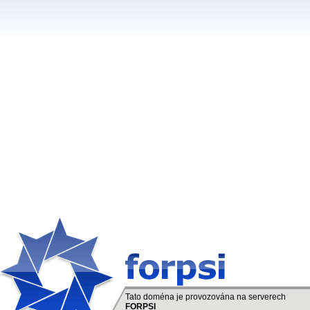
Tato doména je provozována na serverech
FORPSI