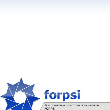
Tato doména je provozována na serverech
FORPSI